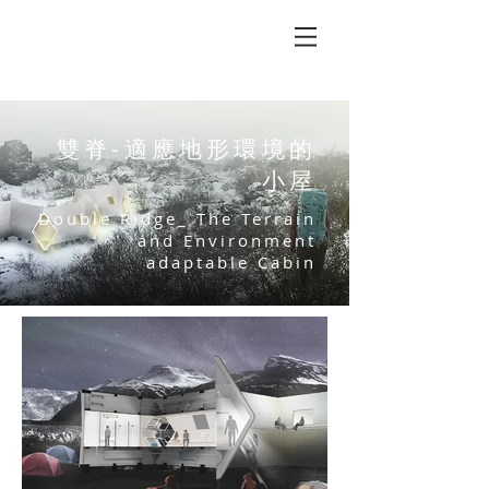
雙脊-適應地形環境的
小屋
Double Ridge_ The Terrain
and Environment
adaptable Cabin