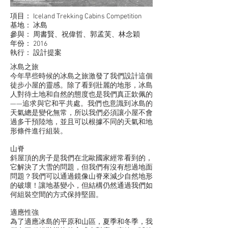
項目： Iceland Trekking Cabins Competition
基地： 冰島
參與： 周書賢、祝偉哲、郭孟芙、林念穎
年份： 2016
執行： 設計提案
冰島之旅
今年早些時候的冰島之旅激發了我們設計這個
徒步小屋的靈感。除了看到壯麗的地形，冰島
人對待土地和自然的態度也是我們真正欽佩的
——追求與它和平共處。我們也意識到冰島的
天氣總是
變化無常，所以我們必須讓小屋不會
過多干預陸地，並且可以根據不同的天氣和地
形條件進行組裝。
山脊
斜屋頂的房子是我們在北歐國家經常看到的，
它解決了大雪的問題，但我們有沒有想過地面
問題？我們可以通過鏡像山脊來減少自然地形
的破壞！讓地基變小，但結構仍然通過我們如
何組裝空間的方式保持堅固。
適應性強
為了適應冰島的平原和山區，夏季和冬季，我