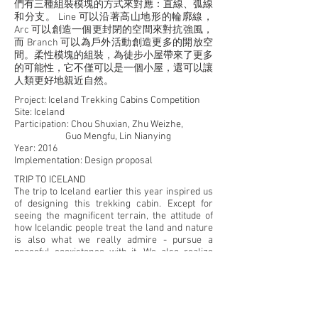
們有三種組裝模塊的方式來對應：直線、弧線
和分支。 Line 可以沿著高山地形的輪廓線，
Arc 可以創造一個更封閉的空間來對抗強風，
而 Branch 可以為戶外活動創造更多的開放空
間。柔性模塊的組裝，為徒步小屋帶來了更多
的可能性，它不僅可以是一個小屋，還可以讓
人類更好地親近自然。
Project: Iceland Trekking Cabins Competition
Site: Iceland
Participation: Chou Shuxian, Zhu Weizhe,
Guo Mengfu,
Lin Nianying
Year: 2016
Implementation: Design proposal
TRIP TO ICELAND
The trip to Iceland earlier this year inspired us
of designing this trekking cabin. Except for
seeing the magnificent terrain, the attitude of
how Icelandic people treat the land and nature
is also what we really admire - pursue a
peaceful coexistence with it. We also realize
that the weather is always
changeable and unpredictable in Iceland, so we
have to let the cabin won’t intervene in the land
too much and also can be assembled according
to different weather and terrain conditions.